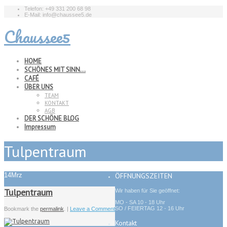
Telefon: +49 331 200 68 98
E-Mail: info@chaussee5.de
Chaussee5
HOME
SCHÖNES MIT SINN…
CAFÉ
ÜBER UNS
TEAM
KONTAKT
AGB
DER SCHÖNE BLOG
Impressum
Tulpentraum
14
Mrz
ÖFFNUNGSZEITEN
Tulpentraum
Wir haben für Sie geöffnet:
MO - SA 10 - 18 Uhr
SO / FEIERTAG 12 - 16 Uhr
Bookmark the
permalink
. |
Leave a Comment
Kontakt