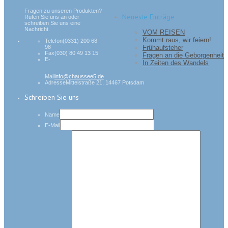
Fragen zu unseren Produkten?
Neueste Einträge
Rufen Sie uns an oder
schreiben Sie uns eine
Nachricht.
VOM REISEN
Kommt raus, wir feiern!
Telefon
(0331) 200 68
Frühaufsteher
98
Fax
(030) 80 49 13 15
Fragen an die Geborgenheit
E-
In Zeiten des Wandels
Mail
info@chaussee5.de
Adresse
Mittelstraße 21, 14467 Potsdam
Schreiben Sie uns
Name
E-Mail