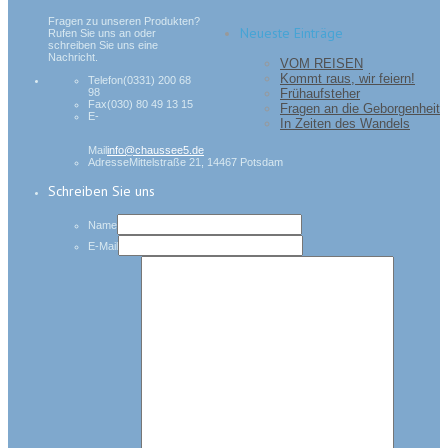
Fragen zu unseren Produkten?
Neueste Einträge
Rufen Sie uns an oder
schreiben Sie uns eine
Nachricht.
VOM REISEN
Kommt raus, wir feiern!
Telefon
(0331) 200 68
Frühaufsteher
98
Fax
(030) 80 49 13 15
Fragen an die Geborgenheit
E-
In Zeiten des Wandels
Mail
info@chaussee5.de
Adresse
Mittelstraße 21, 14467 Potsdam
Schreiben Sie uns
Name
E-Mail