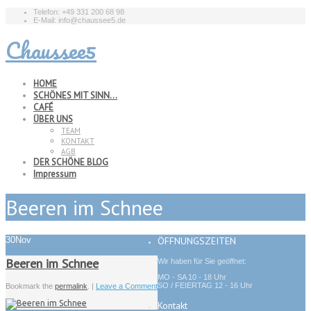
Telefon: +49 331 200 68 98
E-Mail: info@chaussee5.de
Chaussee5
HOME
SCHÖNES MIT SINN…
CAFÉ
ÜBER UNS
TEAM
KONTAKT
AGB
DER SCHÖNE BLOG
Impressum
Beeren im Schnee
30
Nov
ÖFFNUNGSZEITEN
Beeren im Schnee
Wir haben für Sie geöffnet:
MO - SA 10 - 18 Uhr
SO / FEIERTAG 12 - 16 Uhr
Bookmark the
permalink
. |
Leave a Comment
Kontakt